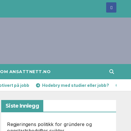
OM ANSATTNETT.NO
otivert på jobb
Hodebry med studier eller jobb?
Frem
Siste Innlegg
Regjeringens politikk for gründere og
oppstartsbedrifter svikter