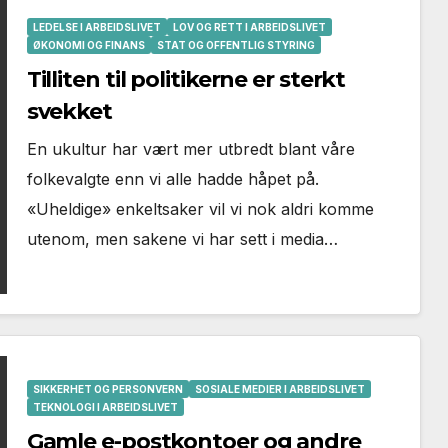
LEDELSE I ARBEIDSLIVET
LOV OG RETT I ARBEIDSLIVET
ØKONOMI OG FINANS
STAT OG OFFENTLIG STYRING
Tilliten til politikerne er sterkt
svekket
En ukultur har vært mer utbredt blant våre
folkevalgte enn vi alle hadde håpet på.
«Uheldige» enkeltsaker vil vi nok aldri komme
utenom, men sakene vi har sett i media…
SIKKERHET OG PERSONVERN
SOSIALE MEDIER I ARBEIDSLIVET
TEKNOLOGI I ARBEIDSLIVET
Gamle e-postkontoer og andre