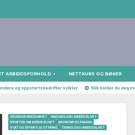
ET ARBEIDSFORHOLD
NETTKURS OG BØKER
ründere og oppstartsbedrifter svikter
Slik holder du deg m
GRÜNDERVIRKSOMHET
INNOVASJON I ARBEIDSLIVET
NYHETER OM ARBEIDSLIVET
ØKONOMI OG FINANS
STAT OG OFFENTLIG STYRING
TEKNOLOGI I ARBEIDSLIVET