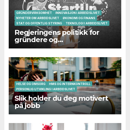
GRÜNDERVIRKSOMHET
INNOVASJON I ARBEIDSLIVET
NYHETER OM ARBEIDSLIVET
ØKONOMI OG FINANS
STAT OG OFFENTLIG STYRING
TEKNOLOGI I ARBEIDSLIVET
Regjeringens politikk for
gründere og
oppstartsbedrifter svikter
HELSE OG OMSORG
HMS OG INTERNKONTROLL
PERSONLIG UTVIKLING I ARBEIDSLIVET
Slik holder du deg motivert
på jobb