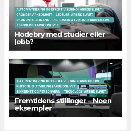
AUTOMATISERING OG EFFEKTIVISERING I ARBEIDSLIVET
GRÜNDERVIRKSOMHET
LEDELSE I ARBEIDSLIVET
ØKONOMI OG FINANS
PERSONLIG UTVIKLING I ARBEIDSLIVET
TEKNOLOGI I ARBEIDSLIVET
Hodebry med studier eller
jobb?
AUTOMATISERING OG EFFEKTIVISERING I ARBEIDSLIVET
PERSONLIG UTVIKLING I ARBEIDSLIVET
SIKKERHET OG PERSONVERN
TEKNOLOGI I ARBEIDSLIVET
Fremtidens stillinger – Noen
eksempler