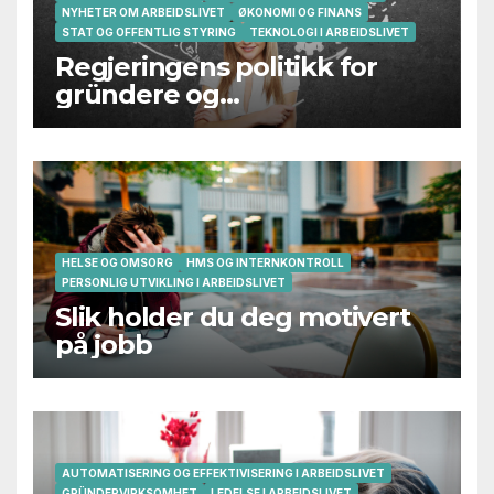
NYHETER OM ARBEIDSLIVET
ØKONOMI OG FINANS
STAT OG OFFENTLIG STYRING
TEKNOLOGI I ARBEIDSLIVET
Regjeringens politikk for
gründere og
oppstartsbedrifter svikter
HELSE OG OMSORG
HMS OG INTERNKONTROLL
PERSONLIG UTVIKLING I ARBEIDSLIVET
Slik holder du deg motivert
på jobb
AUTOMATISERING OG EFFEKTIVISERING I ARBEIDSLIVET
GRÜNDERVIRKSOMHET
LEDELSE I ARBEIDSLIVET