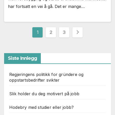
har fortsatt en vei å gå. Det er mange…
Sidepaginering
1
2
3
Siste Innlegg
Regjeringens politikk for gründere og
oppstartsbedrifter svikter
Slik holder du deg motivert på jobb
Hodebry med studier eller jobb?