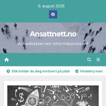
Skip
6. august 2026
to
content
Ansattnett.no
Arbeidstakernes informasjonssted
holder du deg motivert på jobb
Hodebry med studier eller 