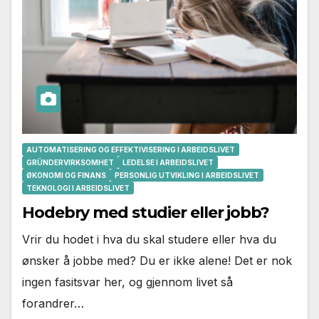
AUTOMATISERING OG EFFEKTIVISERING I ARBEIDSLIVET
GRÜNDERVIRKSOMHET
LEDELSE I ARBEIDSLIVET
ØKONOMI OG FINANS
PERSONLIG UTVIKLING I ARBEIDSLIVET
TEKNOLOGI I ARBEIDSLIVET
Hodebry med studier eller jobb?
Vrir du hodet i hva du skal studere eller hva du
ønsker å jobbe med? Du er ikke alene! Det er nok
ingen fasitsvar her, og gjennom livet så
forandrer…