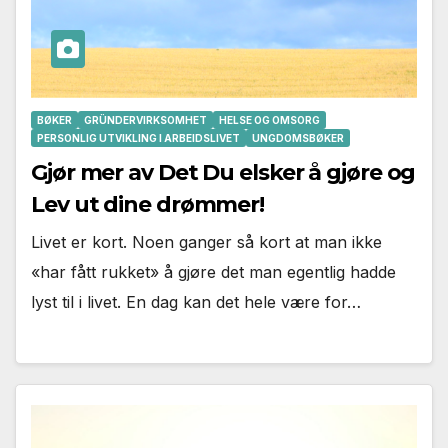
BØKER
GRÜNDERVIRKSOMHET
HELSE OG OMSORG
PERSONLIG UTVIKLING I ARBEIDSLIVET
UNGDOMSBØKER
Gjør mer av Det Du elsker å gjøre og
Lev ut dine drømmer!
Livet er kort. Noen ganger så kort at man ikke
«har fått rukket» å gjøre det man egentlig hadde
lyst til i livet. En dag kan det hele være for…