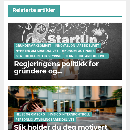
Relaterte artikler
GRÜNDERVIRKSOMHET
INNOVASJON I ARBEIDSLIVET
NYHETER OM ARBEIDSLIVET
ØKONOMI OG FINANS
STAT OG OFFENTLIG STYRING
TEKNOLOGI I ARBEIDSLIVET
Regjeringens politikk for
gründere og
oppstartsbedrifter svikter
HELSE OG OMSORG
HMS OG INTERNKONTROLL
PERSONLIG UTVIKLING I ARBEIDSLIVET
Slik holder du deg motivert