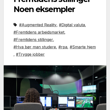
Noen eksempler
#Augmented Reality
,
#Digital valuta
,
#Fremtidens arbeidsmarket
,
#Fremtidens stillinger
,
#Hva bør man studere
,
#rpa
,
#Smarte hjem
,
#Trygge jobber