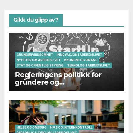
Gikk du glipp av?
GRÜNDERVIRKSOMHET
INNOVASJON I ARBEIDSLIVET
NYHETER OM ARBEIDSLIVET
ØKONOMI OG FINANS
STAT OG OFFENTLIG STYRING
TEKNOLOGI I ARBEIDSLIVET
Regjeringens politikk for
gründere og
oppstartsbedrifter svikter
HELSE OG OMSORG
HMS OG INTERNKONTROLL
PERSONLIG UTVIKLING I ARBEIDSLIVET