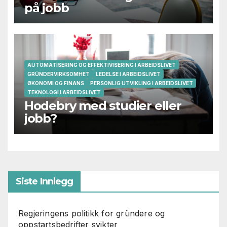
på jobb
AUTOMATISERING OG EFFEKTIVISERING I ARBEIDSLIVET
GRÜNDERVIRKSOMHET
LEDELSE I ARBEIDSLIVET
ØKONOMI OG FINANS
PERSONLIG UTVIKLING I ARBEIDSLIVET
TEKNOLOGI I ARBEIDSLIVET
Hodebry med studier eller
jobb?
Siste Innlegg
Regjeringens politikk for gründere og
oppstartsbedrifter svikter