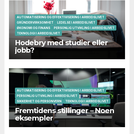
AUTOMATISERING OG EFFEKTIVISERING I ARBEIDSLIVET
GRÜNDERVIRKSOMHET
LEDELSE I ARBEIDSLIVET
ØKONOMI OG FINANS
PERSONLIG UTVIKLING I ARBEIDSLIVET
TEKNOLOGI I ARBEIDSLIVET
Hodebry med studier eller
jobb?
AUTOMATISERING OG EFFEKTIVISERING I ARBEIDSLIVET
PERSONLIG UTVIKLING I ARBEIDSLIVET
SIKKERHET OG PERSONVERN
TEKNOLOGI I ARBEIDSLIVET
Fremtidens stillinger – Noen
eksempler