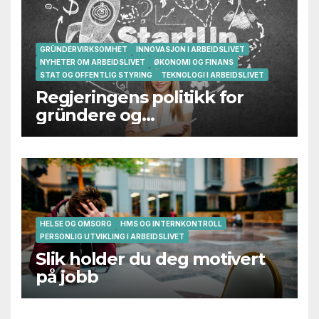
GRÜNDERVIRKSOMHET
INNOVASJON I ARBEIDSLIVET
NYHETER OM ARBEIDSLIVET
ØKONOMI OG FINANS
STAT OG OFFENTLIG STYRING
TEKNOLOGI I ARBEIDSLIVET
Regjeringens politikk for
gründere og
oppstartsbedrifter svikter
HELSE OG OMSORG
HMS OG INTERNKONTROLL
PERSONLIG UTVIKLING I ARBEIDSLIVET
Slik holder du deg motivert
på jobb