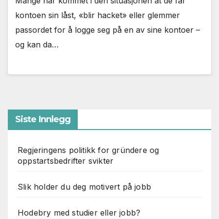
Mange har kommet i den situasjonen at de får
kontoen sin låst, «blir hacket» eller glemmer
passordet for å logge seg på en av sine kontoer –
og kan da…
Siste Innlegg
Regjeringens politikk for gründere og
oppstartsbedrifter svikter
Slik holder du deg motivert på jobb
Hodebry med studier eller jobb?