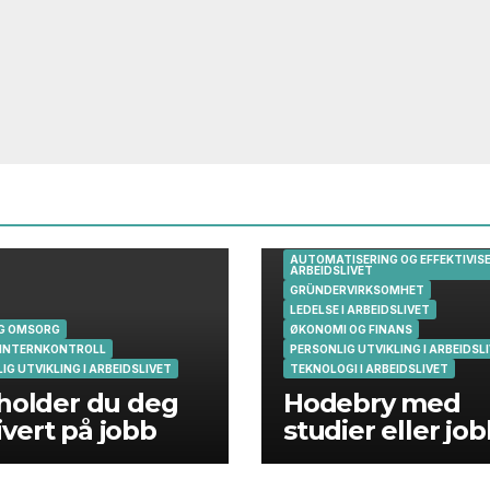
AUTOMATISERING OG EFFEKTIVISE
ARBEIDSLIVET
GRÜNDERVIRKSOMHET
LEDELSE I ARBEIDSLIVET
OG OMSORG
ØKONOMI OG FINANS
 INTERNKONTROLL
PERSONLIG UTVIKLING I ARBEIDSL
IG UTVIKLING I ARBEIDSLIVET
TEKNOLOGI I ARBEIDSLIVET
 holder du deg
Hodebry med
vert på jobb
studier eller jo