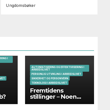
Ungdomsbøker
RING I
AUTOMATISERING OG EFFEKTIVISERING I
ARBEIDSLIVET
PERSONLIG UTVIKLING I ARBEIDSLIVET
IVET
SIKKERHET OG PERSONVERN
TEKNOLOGI I ARBEIDSLIVET
Fremtidens
bb?
stillinger – Noen
eksempler