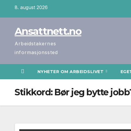
Skip
8. august 2026
to
content
Ansattnett.no
Arbeidstakernes
informasjonssted
NYHETER OM ARBEIDSLIVET
EGE
Stikkord:
Bør jeg bytte jobb