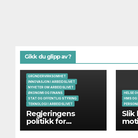
Gikk du glipp av?
GRÜNDERVIRKSOMHET
INNOVASJON I ARBEIDSLIVET
NYHETER OM ARBEIDSLIVET
ØKONOMI OG FINANS
HELSE 
STAT OG OFFENTLIG STYRING
HMS OG
TEKNOLOGI I ARBEIDSLIVET
PERSONL
Regjeringens
Slik
politikk for
moti
gründere og
oppstartsbedrifter