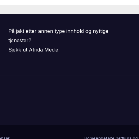
På jakt etter annen type innhold og nyttige
tjenester?
Sjekk ut Atrida Media.
nsar
.
Home
Anbefalte nettkurs og