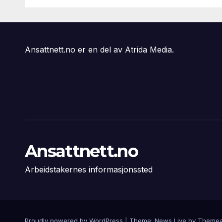
svikter
Ansattnett.no er en del av Atrida Media.
Ansattnett.no
Arbeidstakernes informasjonssted
Proudly powered by WordPress
|
Theme: News Live by
Themea