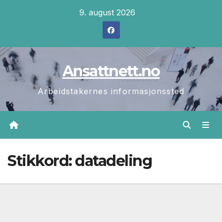
Skip
9. august 2026
to
content
Ansattnett.no
Arbeidstakernes informasjonssted
Stikkord:
datadeling