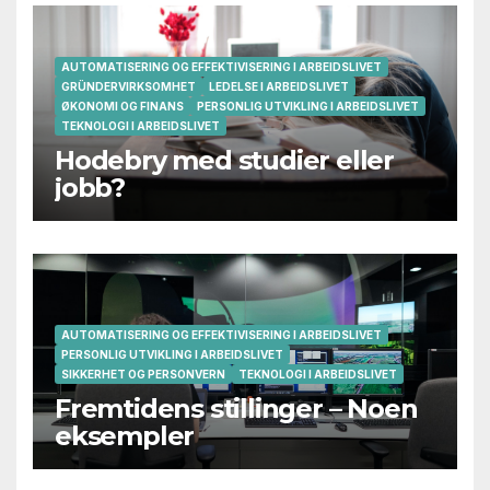
AUTOMATISERING OG EFFEKTIVISERING I ARBEIDSLIVET
GRÜNDERVIRKSOMHET
LEDELSE I ARBEIDSLIVET
ØKONOMI OG FINANS
PERSONLIG UTVIKLING I ARBEIDSLIVET
TEKNOLOGI I ARBEIDSLIVET
Hodebry med studier eller
jobb?
AUTOMATISERING OG EFFEKTIVISERING I ARBEIDSLIVET
PERSONLIG UTVIKLING I ARBEIDSLIVET
SIKKERHET OG PERSONVERN
TEKNOLOGI I ARBEIDSLIVET
Fremtidens stillinger – Noen
eksempler