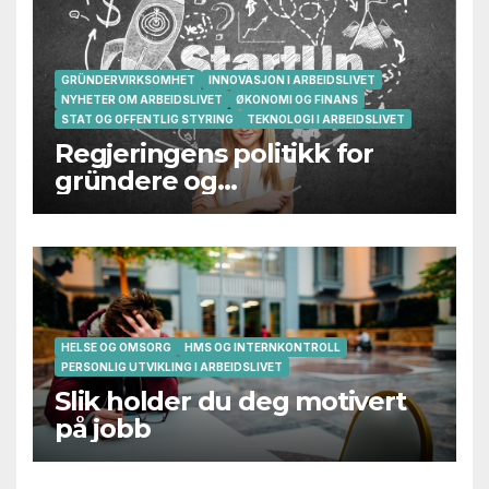
GRÜNDERVIRKSOMHET
INNOVASJON I ARBEIDSLIVET
NYHETER OM ARBEIDSLIVET
ØKONOMI OG FINANS
STAT OG OFFENTLIG STYRING
TEKNOLOGI I ARBEIDSLIVET
Regjeringens politikk for
gründere og
oppstartsbedrifter svikter
HELSE OG OMSORG
HMS OG INTERNKONTROLL
PERSONLIG UTVIKLING I ARBEIDSLIVET
Slik holder du deg motivert
på jobb