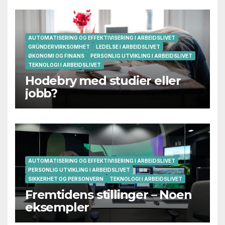
AUTOMATISERING OG EFFEKTIVISERING I ARBEIDSLIVET
GRÜNDERVIRKSOMHET
LEDELSE I ARBEIDSLIVET
ØKONOMI OG FINANS
PERSONLIG UTVIKLING I ARBEIDSLIVET
TEKNOLOGI I ARBEIDSLIVET
Hodebry med studier eller
jobb?
AUTOMATISERING OG EFFEKTIVISERING I ARBEIDSLIVET
PERSONLIG UTVIKLING I ARBEIDSLIVET
SIKKERHET OG PERSONVERN
TEKNOLOGI I ARBEIDSLIVET
Fremtidens stillinger – Noen
eksempler