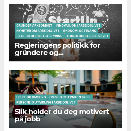
GRÜNDERVIRKSOMHET
INNOVASJON I ARBEIDSLIVET
NYHETER OM ARBEIDSLIVET
ØKONOMI OG FINANS
STAT OG OFFENTLIG STYRING
TEKNOLOGI I ARBEIDSLIVET
Regjeringens politikk for
gründere og
oppstartsbedrifter svikter
HELSE OG OMSORG
HMS OG INTERNKONTROLL
PERSONLIG UTVIKLING I ARBEIDSLIVET
Slik holder du deg motivert
på jobb