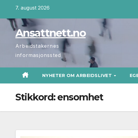
Skip
7. august 2026
to
content
Ansattnett.no
Arbeidstakernes
informasjonssted
NYHETER OM ARBEIDSLIVET
EG
Stikkord:
ensomhet