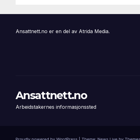
svikter
Ansattnett.no er en del av Atrida Media.
Ansattnett.no
Arbeidstakernes informasjonssted
Proudly powered by WordPress
|
Theme: News Live by
Themea