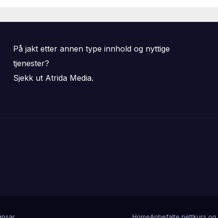
På jakt etter annen type innhold og nyttige
tjenester?
Sjekk ut Atrida Media.
nsar
.
Home
Anbefalte nettkurs og