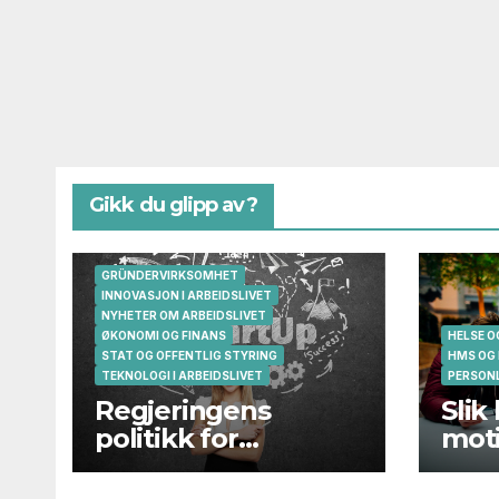
Gikk du glipp av?
GRÜNDERVIRKSOMHET
INNOVASJON I ARBEIDSLIVET
NYHETER OM ARBEIDSLIVET
ØKONOMI OG FINANS
HELSE 
STAT OG OFFENTLIG STYRING
HMS OG
TEKNOLOGI I ARBEIDSLIVET
PERSONL
Regjeringens
Slik
politikk for
moti
gründere og
oppstartsbedrifter