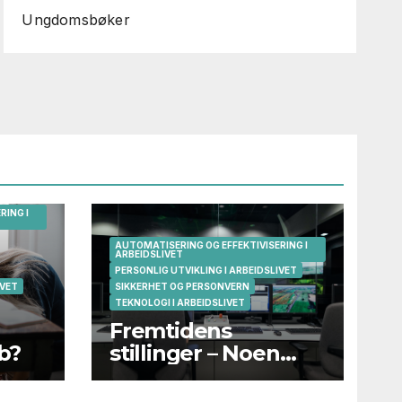
Ungdomsbøker
RING I
AUTOMATISERING OG EFFEKTIVISERING I
ARBEIDSLIVET
PERSONLIG UTVIKLING I ARBEIDSLIVET
IVET
SIKKERHET OG PERSONVERN
TEKNOLOGI I ARBEIDSLIVET
Fremtidens
bb?
stillinger – Noen
eksempler