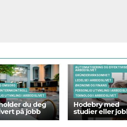
AUTOMATISERING OG EFFEKTIVISE
ARBEIDSLIVET
GRÜNDERVIRKSOMHET
LEDELSE I ARBEIDSLIVET
OG OMSORG
ØKONOMI OG FINANS
 INTERNKONTROLL
PERSONLIG UTVIKLING I ARBEIDSL
IG UTVIKLING I ARBEIDSLIVET
TEKNOLOGI I ARBEIDSLIVET
 holder du deg
Hodebry med
vert på jobb
studier eller jo