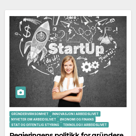
GRÜNDERVIRKSOMHET
INNOVASJON I ARBEIDSLIVET
NYHETER OM ARBEIDSLIVET
ØKONOMI OG FINANS
STAT OG OFFENTLIG STYRING
TEKNOLOGI I ARBEIDSLIVET
Regjeringens politikk for gründere