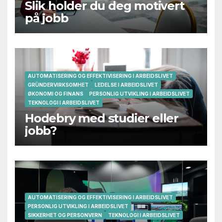
Slik holder du deg motivert
på jobb
AUTOMATISERING OG EFFEKTIVISERING I ARBEIDSLIVET
GRÜNDERVIRKSOMHET
LEDELSE I ARBEIDSLIVET
ØKONOMI OG FINANS
PERSONLIG UTVIKLING I ARBEIDSLIVET
TEKNOLOGI I ARBEIDSLIVET
Hodebry med studier eller
jobb?
AUTOMATISERING OG EFFEKTIVISERING I ARBEIDSLIVET
PERSONLIG UTVIKLING I ARBEIDSLIVET
SIKKERHET OG PERSONVERN
TEKNOLOGI I ARBEIDSLIVET