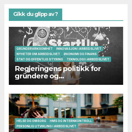
Gikk du glipp av?
GRÜNDERVIRKSOMHET
INNOVASJON I ARBEIDSLIVET
NYHETER OM ARBEIDSLIVET
ØKONOMI OG FINANS
STAT OG OFFENTLIG STYRING
TEKNOLOGI I ARBEIDSLIVET
Regjeringens politikk for
gründere og
oppstartsbedrifter svikter
HELSE OG OMSORG
HMS OG INTERNKONTROLL
PERSONLIG UTVIKLING I ARBEIDSLIVET