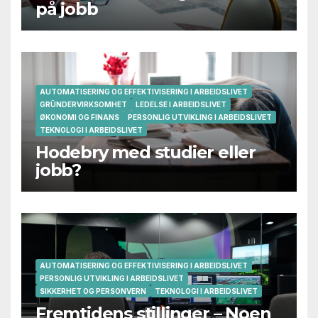
på jobb
AUTOMATISERING OG EFFEKTIVISERING I ARBEIDSLIVET
GRÜNDERVIRKSOMHET
LEDELSE I ARBEIDSLIVET
ØKONOMI OG FINANS
PERSONLIG UTVIKLING I ARBEIDSLIVET
TEKNOLOGI I ARBEIDSLIVET
Hodebry med studier eller
jobb?
AUTOMATISERING OG EFFEKTIVISERING I ARBEIDSLIVET
PERSONLIG UTVIKLING I ARBEIDSLIVET
SIKKERHET OG PERSONVERN
TEKNOLOGI I ARBEIDSLIVET
Fremtidens stillinger – Noen