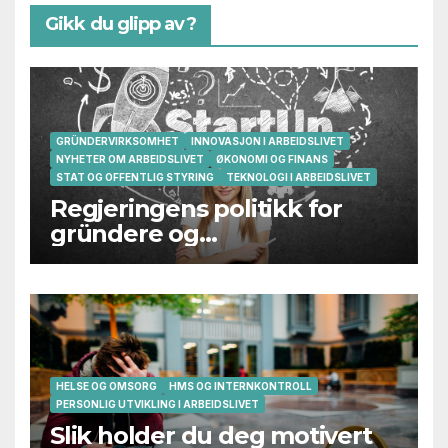
Gikk du glipp av?
GRÜNDERVIRKSOMHET
INNOVASJON I ARBEIDSLIVET
NYHETER OM ARBEIDSLIVET
ØKONOMI OG FINANS
STAT OG OFFENTLIG STYRING
TEKNOLOGI I ARBEIDSLIVET
Regjeringens politikk for
gründere og
oppstartsbedrifter svikter
HELSE OG OMSORG
HMS OG INTERNKONTROLL
PERSONLIG UTVIKLING I ARBEIDSLIVET
Slik holder du deg motivert