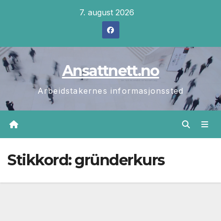
Skip
7. august 2026
to
content
Ansattnett.no
Arbeidstakernes informasjonssted
Stikkord:
gründerkurs