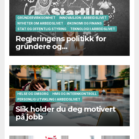
GRÜNDERVIRKSOMHET
INNOVASJON I ARBEIDSLIVET
NYHETER OM ARBEIDSLIVET
ØKONOMI OG FINANS
STAT OG OFFENTLIG STYRING
TEKNOLOGI I ARBEIDSLIVET
Regjeringens politikk for
gründere og
oppstartsbedrifter svikter
HELSE OG OMSORG
HMS OG INTERNKONTROLL
PERSONLIG UTVIKLING I ARBEIDSLIVET
Slik holder du deg motivert
på jobb