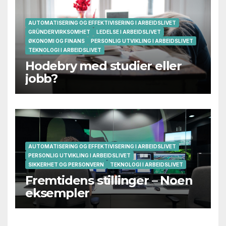
AUTOMATISERING OG EFFEKTIVISERING I ARBEIDSLIVET
GRÜNDERVIRKSOMHET
LEDELSE I ARBEIDSLIVET
ØKONOMI OG FINANS
PERSONLIG UTVIKLING I ARBEIDSLIVET
TEKNOLOGI I ARBEIDSLIVET
Hodebry med studier eller
jobb?
AUTOMATISERING OG EFFEKTIVISERING I ARBEIDSLIVET
PERSONLIG UTVIKLING I ARBEIDSLIVET
SIKKERHET OG PERSONVERN
TEKNOLOGI I ARBEIDSLIVET
Fremtidens stillinger – Noen
eksempler