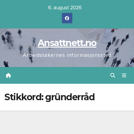
Skip
6. august 2026
to
content
Ansattnett.no
Arbeidstakernes informasjonssted
Stikkord:
gründerråd