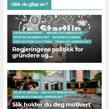
Gikk du glipp av?
GRÜNDERVIRKSOMHET
INNOVASJON I ARBEIDSLIVET
NYHETER OM ARBEIDSLIVET
ØKONOMI OG FINANS
STAT OG OFFENTLIG STYRING
TEKNOLOGI I ARBEIDSLIVET
Regjeringens politikk for
gründere og
oppstartsbedrifter svikter
HELSE OG OMSORG
HMS OG INTERNKONTROLL
PERSONLIG UTVIKLING I ARBEIDSLIVET
Slik holder du deg motivert