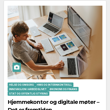
HELSE OG OMSORG
HMS OG INTERNKONTROLL
INNOVASJON I ARBEIDSLIVET
ØKONOMI OG FINANS
STAT OG OFFENTLIG STYRING
Hjemmekontor og digitale møter –
Det er fremtiden