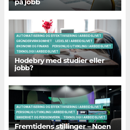
på jobb
AUTOMATISERING OG EFFEKTIVISERING I ARBEIDSLIVET
GRÜNDERVIRKSOMHET
LEDELSE I ARBEIDSLIVET
ØKONOMI OG FINANS
PERSONLIG UTVIKLING I ARBEIDSLIVET
TEKNOLOGI I ARBEIDSLIVET
Hodebry med studier eller
jobb?
AUTOMATISERING OG EFFEKTIVISERING I ARBEIDSLIVET
PERSONLIG UTVIKLING I ARBEIDSLIVET
SIKKERHET OG PERSONVERN
TEKNOLOGI I ARBEIDSLIVET
Fremtidens stillinger – Noen