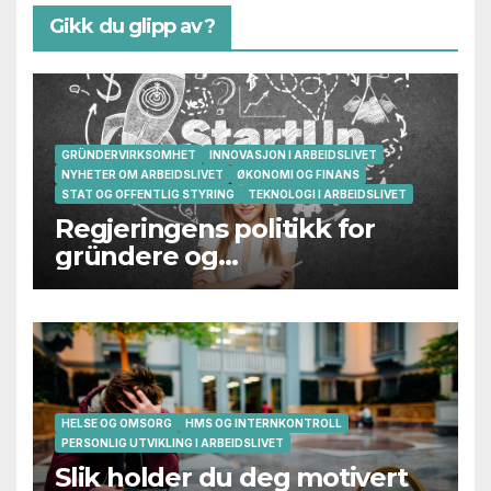
Gikk du glipp av?
GRÜNDERVIRKSOMHET
INNOVASJON I ARBEIDSLIVET
NYHETER OM ARBEIDSLIVET
ØKONOMI OG FINANS
STAT OG OFFENTLIG STYRING
TEKNOLOGI I ARBEIDSLIVET
Regjeringens politikk for
gründere og
oppstartsbedrifter svikter
HELSE OG OMSORG
HMS OG INTERNKONTROLL
PERSONLIG UTVIKLING I ARBEIDSLIVET
Slik holder du deg motivert