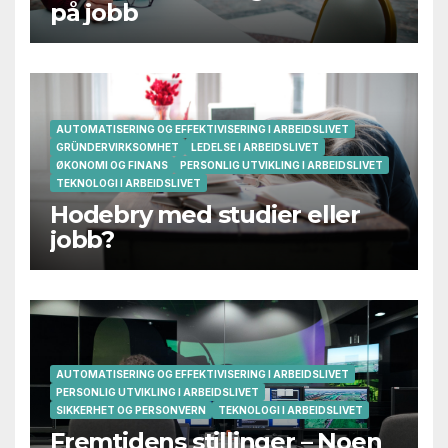
på jobb
AUTOMATISERING OG EFFEKTIVISERING I ARBEIDSLIVET
GRÜNDERVIRKSOMHET
LEDELSE I ARBEIDSLIVET
ØKONOMI OG FINANS
PERSONLIG UTVIKLING I ARBEIDSLIVET
TEKNOLOGI I ARBEIDSLIVET
Hodebry med studier eller
jobb?
AUTOMATISERING OG EFFEKTIVISERING I ARBEIDSLIVET
PERSONLIG UTVIKLING I ARBEIDSLIVET
SIKKERHET OG PERSONVERN
TEKNOLOGI I ARBEIDSLIVET
Fremtidens stillinger – Noen