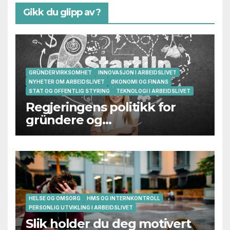
Gikk du glipp av?
GRÜNDERVIRKSOMHET
INNOVASJON I ARBEIDSLIVET
NYHETER OM ARBEIDSLIVET
ØKONOMI OG FINANS
STAT OG OFFENTLIG STYRING
TEKNOLOGI I ARBEIDSLIVET
Regjeringens politikk for
gründere og
oppstartsbedrifter svikter
HELSE OG OMSORG
HMS OG INTERNKONTROLL
PERSONLIG UTVIKLING I ARBEIDSLIVET
Slik holder du deg motivert