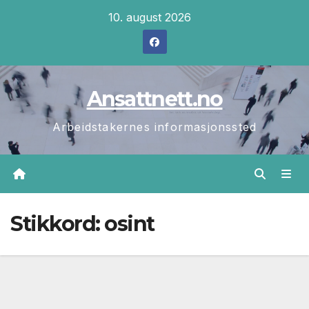
Skip
10. august 2026
to
content
Ansattnett.no
Arbeidstakernes informasjonssted
Stikkord:
osint