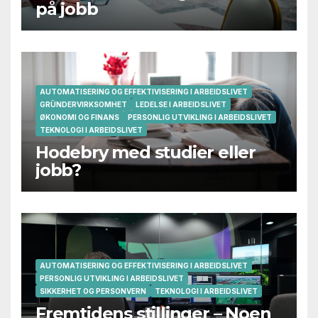
på jobb
AUTOMATISERING OG EFFEKTIVISERING I ARBEIDSLIVET
GRÜNDERVIRKSOMHET
LEDELSE I ARBEIDSLIVET
ØKONOMI OG FINANS
PERSONLIG UTVIKLING I ARBEIDSLIVET
TEKNOLOGI I ARBEIDSLIVET
Hodebry med studier eller
jobb?
AUTOMATISERING OG EFFEKTIVISERING I ARBEIDSLIVET
PERSONLIG UTVIKLING I ARBEIDSLIVET
SIKKERHET OG PERSONVERN
TEKNOLOGI I ARBEIDSLIVET
Fremtidens stillinger – Noen