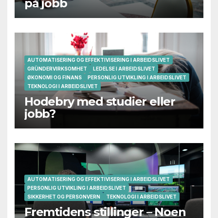
på jobb
AUTOMATISERING OG EFFEKTIVISERING I ARBEIDSLIVET
GRÜNDERVIRKSOMHET
LEDELSE I ARBEIDSLIVET
ØKONOMI OG FINANS
PERSONLIG UTVIKLING I ARBEIDSLIVET
TEKNOLOGI I ARBEIDSLIVET
Hodebry med studier eller
jobb?
AUTOMATISERING OG EFFEKTIVISERING I ARBEIDSLIVET
PERSONLIG UTVIKLING I ARBEIDSLIVET
SIKKERHET OG PERSONVERN
TEKNOLOGI I ARBEIDSLIVET
Fremtidens stillinger – Noen