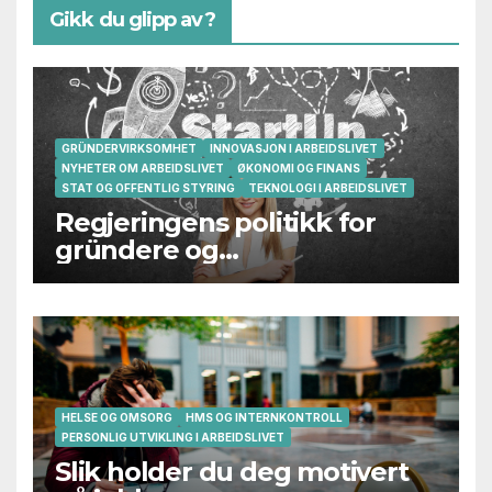
Gikk du glipp av?
GRÜNDERVIRKSOMHET
INNOVASJON I ARBEIDSLIVET
NYHETER OM ARBEIDSLIVET
ØKONOMI OG FINANS
STAT OG OFFENTLIG STYRING
TEKNOLOGI I ARBEIDSLIVET
Regjeringens politikk for
gründere og
oppstartsbedrifter svikter
HELSE OG OMSORG
HMS OG INTERNKONTROLL
PERSONLIG UTVIKLING I ARBEIDSLIVET
Slik holder du deg motivert