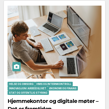
HELSE OG OMSORG
HMS OG INTERNKONTROLL
INNOVASJON I ARBEIDSLIVET
ØKONOMI OG FINANS
STAT OG OFFENTLIG STYRING
Hjemmekontor og digitale møter –
Det er fremtiden