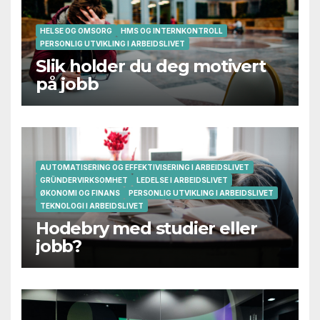
HELSE OG OMSORG
HMS OG INTERNKONTROLL
PERSONLIG UTVIKLING I ARBEIDSLIVET
Slik holder du deg motivert
på jobb
AUTOMATISERING OG EFFEKTIVISERING I ARBEIDSLIVET
GRÜNDERVIRKSOMHET
LEDELSE I ARBEIDSLIVET
ØKONOMI OG FINANS
PERSONLIG UTVIKLING I ARBEIDSLIVET
TEKNOLOGI I ARBEIDSLIVET
Hodebry med studier eller
jobb?