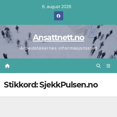
Skip
6. august 2026
to
content
Ansattnett.no
Arbeidstakernes informasjonssted
Stikkord:
SjekkPulsen.no