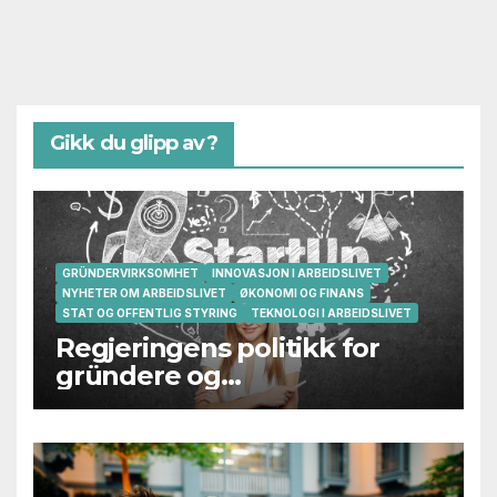
Gikk du glipp av?
GRÜNDERVIRKSOMHET
INNOVASJON I ARBEIDSLIVET
NYHETER OM ARBEIDSLIVET
ØKONOMI OG FINANS
STAT OG OFFENTLIG STYRING
TEKNOLOGI I ARBEIDSLIVET
Regjeringens politikk for
gründere og
oppstartsbedrifter svikter