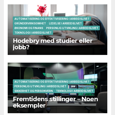
AUTOMATISERING OG EFFEKTIVISERING I ARBEIDSLIVET
GRÜNDERVIRKSOMHET
LEDELSE I ARBEIDSLIVET
ØKONOMI OG FINANS
PERSONLIG UTVIKLING I ARBEIDSLIVET
TEKNOLOGI I ARBEIDSLIVET
Hodebry med studier eller
jobb?
AUTOMATISERING OG EFFEKTIVISERING I ARBEIDSLIVET
PERSONLIG UTVIKLING I ARBEIDSLIVET
SIKKERHET OG PERSONVERN
TEKNOLOGI I ARBEIDSLIVET
Fremtidens stillinger – Noen
eksempler