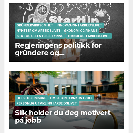
GRÜNDERVIRKSOMHET
INNOVASJON I ARBEIDSLIVET
NYHETER OM ARBEIDSLIVET
ØKONOMI OG FINANS
STAT OG OFFENTLIG STYRING
TEKNOLOGI I ARBEIDSLIVET
Regjeringens politikk for
gründere og
oppstartsbedrifter svikter
HELSE OG OMSORG
HMS OG INTERNKONTROLL
PERSONLIG UTVIKLING I ARBEIDSLIVET
Slik holder du deg motivert
på jobb