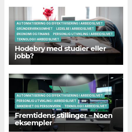
AUTOMATISERING OG EFFEKTIVISERING I ARBEIDSLIVET
GRÜNDERVIRKSOMHET
LEDELSE I ARBEIDSLIVET
ØKONOMI OG FINANS
PERSONLIG UTVIKLING I ARBEIDSLIVET
TEKNOLOGI I ARBEIDSLIVET
Hodebry med studier eller
jobb?
AUTOMATISERING OG EFFEKTIVISERING I ARBEIDSLIVET
PERSONLIG UTVIKLING I ARBEIDSLIVET
SIKKERHET OG PERSONVERN
TEKNOLOGI I ARBEIDSLIVET
Fremtidens stillinger – Noen
eksempler