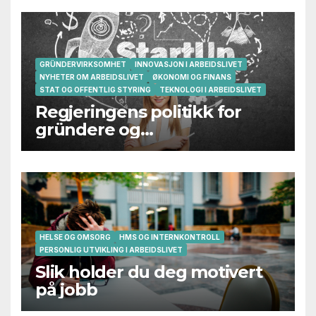
GRÜNDERVIRKSOMHET
INNOVASJON I ARBEIDSLIVET
NYHETER OM ARBEIDSLIVET
ØKONOMI OG FINANS
STAT OG OFFENTLIG STYRING
TEKNOLOGI I ARBEIDSLIVET
Regjeringens politikk for
gründere og
oppstartsbedrifter svikter
HELSE OG OMSORG
HMS OG INTERNKONTROLL
PERSONLIG UTVIKLING I ARBEIDSLIVET
Slik holder du deg motivert
på jobb