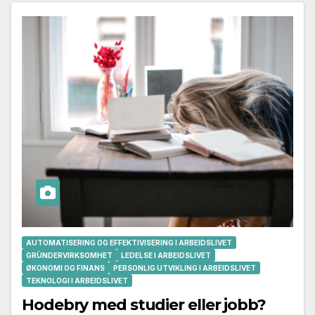
AUTOMATISERING OG EFFEKTIVISERING I ARBEIDSLIVET
GRÜNDERVIRKSOMHET
LEDELSE I ARBEIDSLIVET
ØKONOMI OG FINANS
PERSONLIG UTVIKLING I ARBEIDSLIVET
TEKNOLOGI I ARBEIDSLIVET
Hodebry med studier eller jobb?