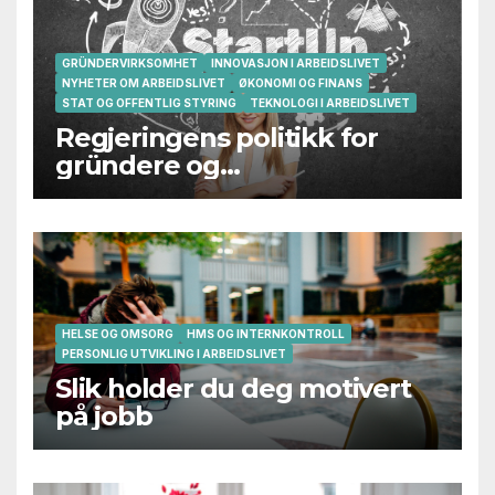
GRÜNDERVIRKSOMHET
INNOVASJON I ARBEIDSLIVET
NYHETER OM ARBEIDSLIVET
ØKONOMI OG FINANS
STAT OG OFFENTLIG STYRING
TEKNOLOGI I ARBEIDSLIVET
Regjeringens politikk for
gründere og
oppstartsbedrifter svikter
HELSE OG OMSORG
HMS OG INTERNKONTROLL
PERSONLIG UTVIKLING I ARBEIDSLIVET
Slik holder du deg motivert
på jobb