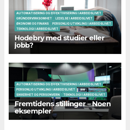
AUTOMATISERING OG EFFEKTIVISERING I ARBEIDSLIVET
GRÜNDERVIRKSOMHET
LEDELSE I ARBEIDSLIVET
ØKONOMI OG FINANS
PERSONLIG UTVIKLING I ARBEIDSLIVET
TEKNOLOGI I ARBEIDSLIVET
Hodebry med studier eller
jobb?
AUTOMATISERING OG EFFEKTIVISERING I ARBEIDSLIVET
PERSONLIG UTVIKLING I ARBEIDSLIVET
SIKKERHET OG PERSONVERN
TEKNOLOGI I ARBEIDSLIVET
Fremtidens stillinger – Noen
eksempler