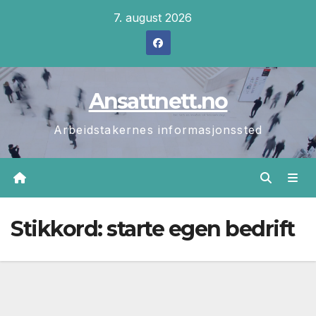
Skip
7. august 2026
to
content
Ansattnett.no
Arbeidstakernes informasjonssted
Stikkord:
starte egen bedrift