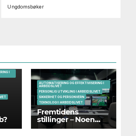
Ungdomsbøker
RING I
AUTOMATISERING OG EFFEKTIVISERING I
ARBEIDSLIVET
PERSONLIG UTVIKLING I ARBEIDSLIVET
IVET
SIKKERHET OG PERSONVERN
TEKNOLOGI I ARBEIDSLIVET
Fremtidens
bb?
stillinger – Noen
eksempler