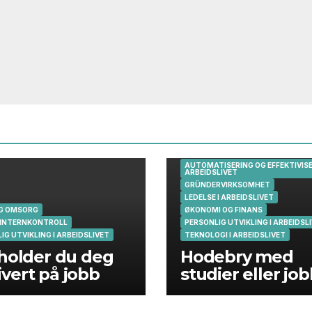
AUTOMATISERING OG EFFEKTIVISE
ARBEIDSLIVET
GRÜNDERVIRKSOMHET
LEDELSE I ARBEIDSLIVET
OG OMSORG
ØKONOMI OG FINANS
 INTERNKONTROLL
PERSONLIG UTVIKLING I ARBEIDSL
IG UTVIKLING I ARBEIDSLIVET
TEKNOLOGI I ARBEIDSLIVET
 holder du deg
Hodebry med
vert på jobb
studier eller jo