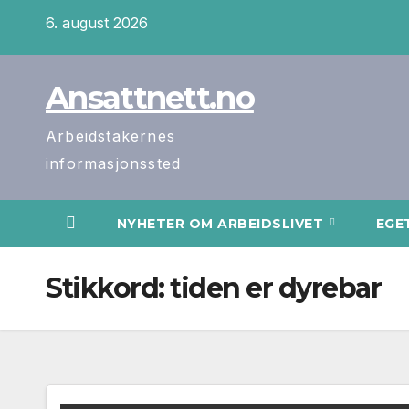
Skip
6. august 2026
to
content
Ansattnett.no
Arbeidstakernes
informasjonssted
NYHETER OM ARBEIDSLIVET
EGE
Stikkord:
tiden er dyrebar