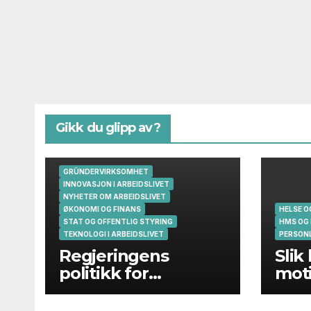
Gikk du glipp av?
GRÜNDERVIRKSOMHET
INNOVASJON I ARBEIDSLIVET
NYHETER OM ARBEIDSLIVET
ØKONOMI OG FINANS
HELSE 
STAT OG OFFENTLIG STYRING
HMS OG
TEKNOLOGI I ARBEIDSLIVET
PERSONL
Regjeringens
Slik
politikk for
moti
gründere og
oppstartsbedrifter