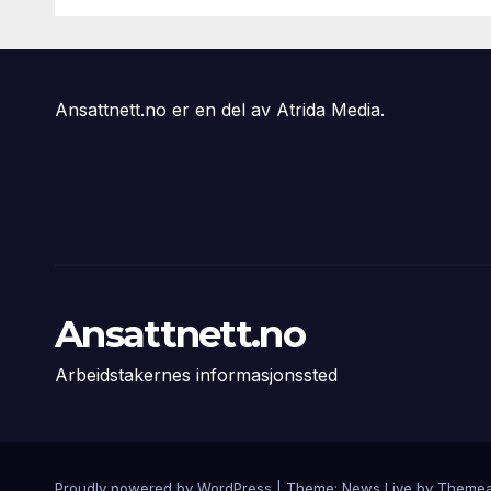
svikter
Ansattnett.no er en del av Atrida Media.
Ansattnett.no
Arbeidstakernes informasjonssted
Proudly powered by WordPress
|
Theme: News Live by
Themea