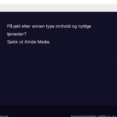
På jakt etter annen type innhold og nyttige
tjenester?
Sjekk ut Atrida Media.
nsar
.
Home
Anbefalte nettkurs og