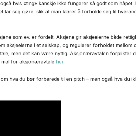
også hvis «ting» kanskje ikke fungerer så godt som håpet.
lar seg gjøre, slik at man klarer å forholde seg til hveran
ene som ev. er fordelt. Aksjene gir aksjeeierne både rettig
om aksjeeierne i et selskap, og regulerer forholdet mellom 
avtale, men det kan være nyttig. Aksjonæravtalen forplikter 
d mal for aksjonæravtale
her
.
 om hva du bør forberede til en pitch – men også hva du ik