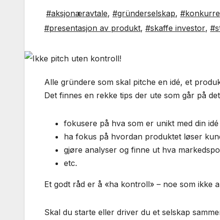
#aksjonæravtale
,
#gründerselskap
,
#konkurre
#presentasjon av produkt
,
#skaffe investor
,
#s
Alle gründere som skal pitche en idé, et produ
Det finnes en rekke tips der ute som går på det
fokusere på hva som er unikt med din idé e
ha fokus på hvordan produktet løser kun
gjøre analyser og finne ut hva markedspot
etc.
Et godt råd er å «ha kontroll» – noe som ikke allt
Skal du starte eller driver du et selskap samm