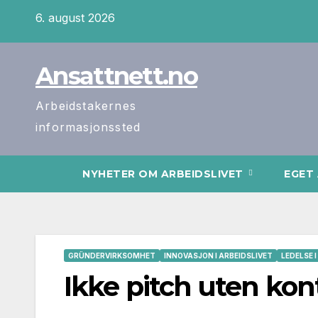
Skip
6. august 2026
to
content
Ansattnett.no
Arbeidstakernes
informasjonssted
NYHETER OM ARBEIDSLIVET
EGET
GRÜNDERVIRKSOMHET
INNOVASJON I ARBEIDSLIVET
LEDELSE 
Ikke pitch uten kont