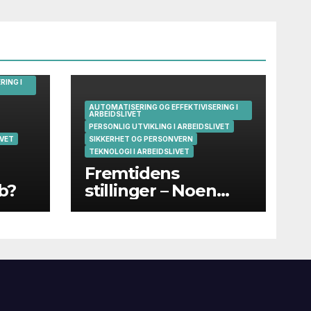
RING I
AUTOMATISERING OG EFFEKTIVISERING I
ARBEIDSLIVET
PERSONLIG UTVIKLING I ARBEIDSLIVET
IVET
SIKKERHET OG PERSONVERN
TEKNOLOGI I ARBEIDSLIVET
Fremtidens
bb?
stillinger – Noen
eksempler