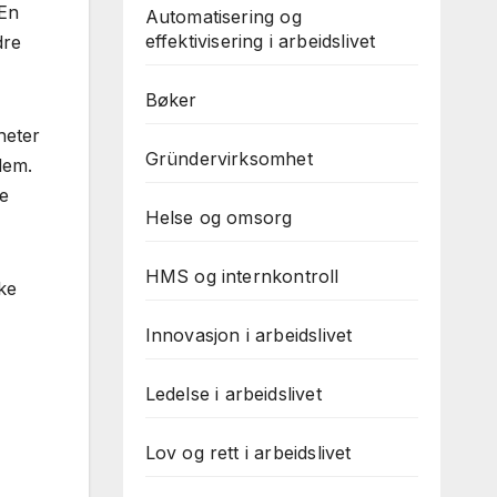
 En
Automatisering og
effektivisering i arbeidslivet
dre
Bøker
heter
Gründervirksomhet
dem.
de
Helse og omsorg
HMS og internkontroll
ke
Innovasjon i arbeidslivet
Ledelse i arbeidslivet
Lov og rett i arbeidslivet