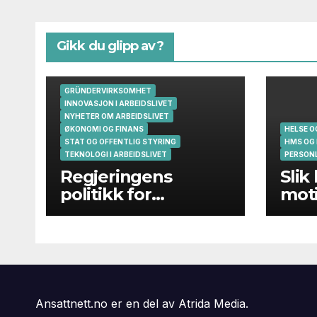
Gikk du glipp av?
GRÜNDERVIRKSOMHET
INNOVASJON I ARBEIDSLIVET
NYHETER OM ARBEIDSLIVET
ØKONOMI OG FINANS
HELSE 
STAT OG OFFENTLIG STYRING
HMS OG
TEKNOLOGI I ARBEIDSLIVET
PERSONL
Regjeringens
Slik
politikk for
moti
gründere og
oppstartsbedrifter
svikter
Ansattnett.no er en del av Atrida Media.