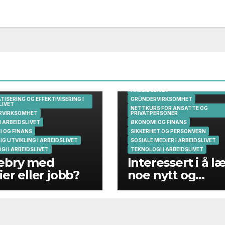
AUTOMATISERING OG EFFEKTIVISER
ARBEIDSLIVET
ISERING OG EFFEKTIVISERING I
GRÜNDERVIRKSOMHET
LIVET
NETTKURS FOR ANSATTE OG
RVIRKSOMHET
PRIVATPERSONER
I ARBEIDSLIVET
ØKONOMI OG FINANS
 OG FINANS
SIKKERHET OG PERSONVERN
G UTVIKLING I ARBEIDSLIVET
SOSIALE MEDIER I ARBEIDSLIVET
GI I ARBEIDSLIVET
TEKNOLOGI I ARBEIDSLIVET
ebry med
Interessert i å l
ier eller jobb?
noe nytt og
spennende?