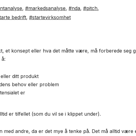
ntanalyse
,
#markedsanalyse
,
#nda
,
#pitch
,
tarte bedrift
,
#startevirksomhet
kt, et konsept eller hva det måtte være, må forberede seg g
 å:
ller ditt produkt
dens behov eller problem
ensialet er
id er tilfellet (som du vil se i klippet under).
en med andre, da er det mye å tenke på. Det må alltid være 