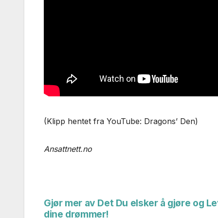
(Klipp hentet fra YouTube: Dragons’ Den)
Ansattnett.no
Gjør mer av Det Du elsker å gjøre og Le
Innleggsnavigasjon
dine drømmer!