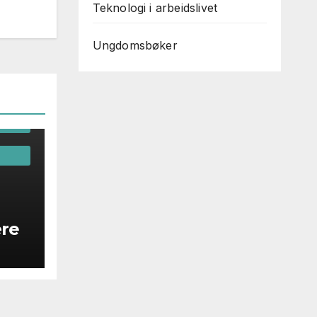
Teknologi i arbeidslivet
Ungdomsbøker
ING I
ære