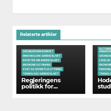
Relaterte artikler
AUTOMAT
GRÜNDERVIRKSOMHET
ARBEIDS
INNOVASJON I ARBEIDSLIVET
GRÜNDE
NYHETER OM ARBEIDSLIVET
LEDELSE 
ØKONOMI OG FINANS
ØKONOMI
STAT OG OFFENTLIG STYRING
PERSONLI
TEKNOLOGI I ARBEIDSLIVET
TEKNOLO
Regjeringens
Hod
politikk for
stud
gründere og
oppstartsbedrifter
svikter