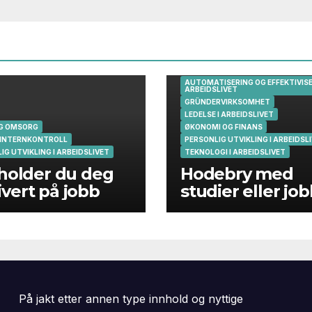
AUTOMATISERING OG EFFEKTIVISE
ARBEIDSLIVET
GRÜNDERVIRKSOMHET
LEDELSE I ARBEIDSLIVET
OG OMSORG
ØKONOMI OG FINANS
 INTERNKONTROLL
PERSONLIG UTVIKLING I ARBEIDSL
IG UTVIKLING I ARBEIDSLIVET
TEKNOLOGI I ARBEIDSLIVET
 holder du deg
Hodebry med
vert på jobb
studier eller jo
På jakt etter annen type innhold og nyttige