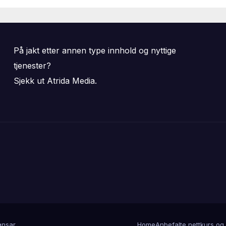
På jakt etter annen type innhold og nyttige
tjenester?
Sjekk ut Atrida Media.
nsar
.
Home
Anbefalte nettkurs og