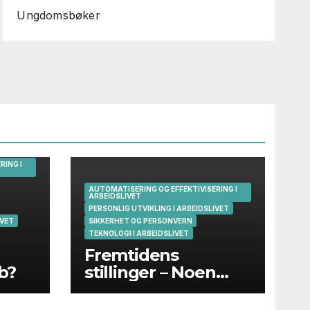
Ungdomsbøker
RING I
AUTOMATISERING OG EFFEKTIVISERING I
ARBEIDSLIVET
PERSONLIG UTVIKLING I ARBEIDSLIVET
IVET
SIKKERHET OG PERSONVERN
TEKNOLOGI I ARBEIDSLIVET
Fremtidens
bb?
stillinger – Noen
eksempler