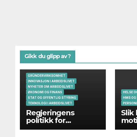
Gikk du glipp av?
GRÜNDERVIRKSOMHET
INNOVASJON I ARBEIDSLIVET
NYHETER OM ARBEIDSLIVET
ØKONOMI OG FINANS
HELSE 
STAT OG OFFENTLIG STYRING
HMS OG
TEKNOLOGI I ARBEIDSLIVET
PERSONL
Regjeringens
Slik
politikk for
moti
gründere og
oppstartsbedrifter