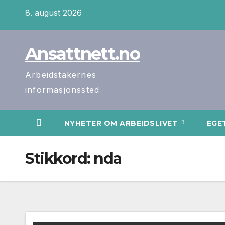
Skip
8. august 2026
to
content
Ansattnett.no
Arbeidstakernes
informasjonssted
NYHETER OM ARBEIDSLIVET
EGE
Stikkord:
nda