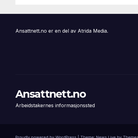
svikter
Ansattnett.no er en del av Atrida Media.
Ansattnett.no
Arbeidstakernes informasjonssted
Proudly powered by WordPress
|
Theme: News Live by
Themea