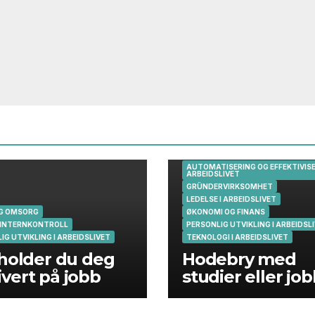
AUTOMATISERING OG EFFEKTIVISE
ARBEIDSLIVET
GRÜNDERVIRKSOMHET
LEDELSE I ARBEIDSLIVET
OG OMSORG
ØKONOMI OG FINANS
 INTERNKONTROLL
PERSONLIG UTVIKLING I ARBEIDSL
IG UTVIKLING I ARBEIDSLIVET
TEKNOLOGI I ARBEIDSLIVET
 holder du deg
Hodebry med
vert på jobb
studier eller jo