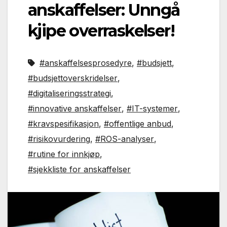
anskaffelser: Unngå
kjipe overraskelser!
#anskaffelsesprosedyre
,
#budsjett
,
#budsjettoverskridelser
,
#digitaliseringsstrategi
,
#innovative anskaffelser
,
#IT-systemer
,
#kravspesifikasjon
,
#offentlige anbud
,
#risikovurdering
,
#ROS-analyser
,
#rutine for innkjøp
,
#sjekkliste for anskaffelser