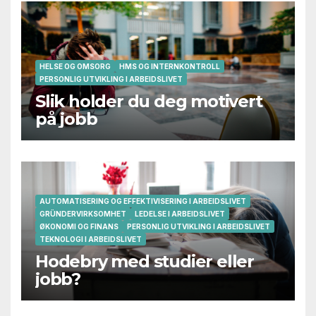
HELSE OG OMSORG
HMS OG INTERNKONTROLL
PERSONLIG UTVIKLING I ARBEIDSLIVET
Slik holder du deg motivert
på jobb
AUTOMATISERING OG EFFEKTIVISERING I ARBEIDSLIVET
GRÜNDERVIRKSOMHET
LEDELSE I ARBEIDSLIVET
ØKONOMI OG FINANS
PERSONLIG UTVIKLING I ARBEIDSLIVET
TEKNOLOGI I ARBEIDSLIVET
Hodebry med studier eller
jobb?