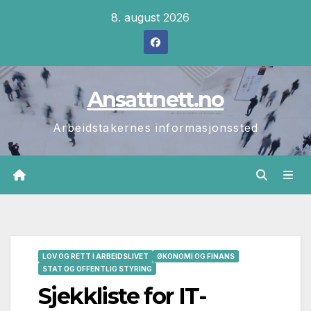
Skip
8. august 2026
to
content
Ansattnett.no
Arbeidstakernes informasjonssted
LOV OG RETT I ARBEIDSLIVET
ØKONOMI OG FINANS
STAT OG OFFENTLIG STYRING
Sjekkliste for IT-