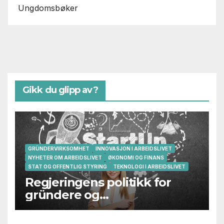
Ungdomsbøker
Gikk du glipp av?
GRÜNDERVIRKSOMHET
INNOVASJON I ARBEIDSLIVET
NYHETER OM ARBEIDSLIVET
ØKONOMI OG FINANS
STAT OG OFFENTLIG STYRING
TEKNOLOGI I ARBEIDSLIVET
Regjeringens politikk for
gründere og
oppstartsbedrifter svikter