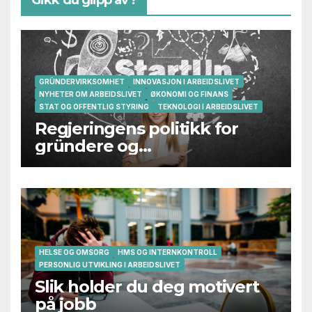
Gikk du glipp av?
GRÜNDERVIRKSOMHET
INNOVASJON I ARBEIDSLIVET
NYHETER OM ARBEIDSLIVET
ØKONOMI OG FINANS
STAT OG OFFENTLIG STYRING
TEKNOLOGI I ARBEIDSLIVET
Regjeringens politikk for
gründere og
oppstartsbedrifter svikter
HELSE OG OMSORG
HMS OG INTERNKONTROLL
PERSONLIG UTVIKLING I ARBEIDSLIVET
Slik holder du deg motivert
på jobb