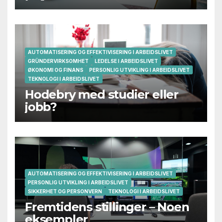
AUTOMATISERING OG EFFEKTIVISERING I ARBEIDSLIVET
GRÜNDERVIRKSOMHET
LEDELSE I ARBEIDSLIVET
ØKONOMI OG FINANS
PERSONLIG UTVIKLING I ARBEIDSLIVET
TEKNOLOGI I ARBEIDSLIVET
Hodebry med studier eller
jobb?
AUTOMATISERING OG EFFEKTIVISERING I ARBEIDSLIVET
PERSONLIG UTVIKLING I ARBEIDSLIVET
SIKKERHET OG PERSONVERN
TEKNOLOGI I ARBEIDSLIVET
Fremtidens stillinger – Noen
eksempler