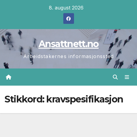
Skip
8. august 2026
to
content
Ansattnett.no
Arbeidstakernes informasjonssted
Stikkord:
kravspesifikasjon