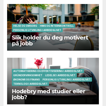
HELSE OG OMSORG
HMS OG INTERNKONTROLL
PERSONLIG UTVIKLING I ARBEIDSLIVET
Slik holder du deg motivert
på jobb
AUTOMATISERING OG EFFEKTIVISERING I ARBEIDSLIVET
GRÜNDERVIRKSOMHET
LEDELSE I ARBEIDSLIVET
ØKONOMI OG FINANS
PERSONLIG UTVIKLING I ARBEIDSLIVET
TEKNOLOGI I ARBEIDSLIVET
Hodebry med studier eller
jobb?