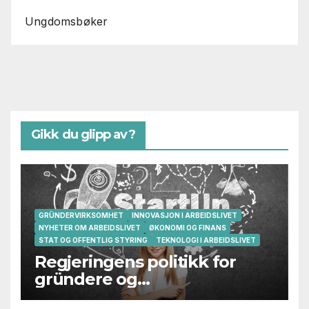
Ungdomsbøker
Gikk du glipp av?
GRÜNDERVIRKSOMHET
INNOVASJON I ARBEIDSLIVET
NYHETER OM ARBEIDSLIVET
ØKONOMI OG FINANS
STAT OG OFFENTLIG STYRING
TEKNOLOGI I ARBEIDSLIVET
Regjeringens politikk for
gründere og
oppstartsbedrifter svikter