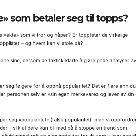
 som betaler seg til topps?
 «ekte» som vi tror og håper? Er topplister de virkelige
topplister – og hvem kan vi stole på?
ene sine, dersom de faktisk klarte å gjøre gode analyser a
r seg følgere for å oppnå popularitet? Det er flere enn du 
e, der personen selv er «sin egen merkevare» og lever av sin
per seg «popularitet» (falsk popularitet), men vi oppfordre
der – slik at dere kan bli med på å stoppe en trend som