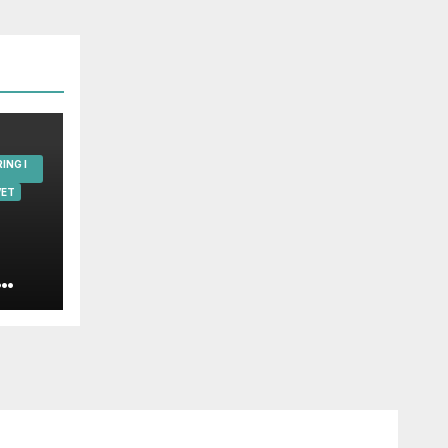
ING I
VET