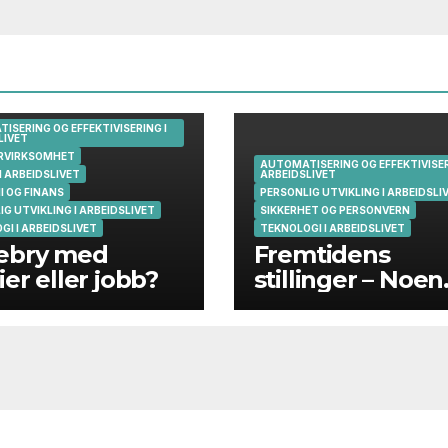
ISERING OG EFFEKTIVISERING I
LIVET
RVIRKSOMHET
AUTOMATISERING OG EFFEKTIVISER
I ARBEIDSLIVET
ARBEIDSLIVET
 OG FINANS
PERSONLIG UTVIKLING I ARBEIDSLI
G UTVIKLING I ARBEIDSLIVET
SIKKERHET OG PERSONVERN
GI I ARBEIDSLIVET
TEKNOLOGI I ARBEIDSLIVET
ebry med
Fremtidens
ier eller jobb?
stillinger – Noen
eksempler