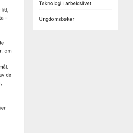
Teknologi i arbeidslivet
litt,
ta –
Ungdomsbøker
te
r, om
mål.
av de
),
ier