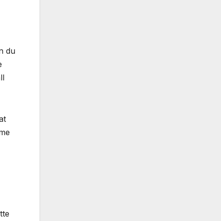
n du
e
ll
at
mme
tte