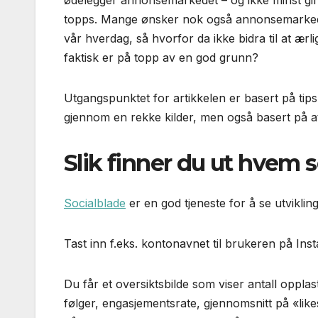
ødelegger annonsemarkedet – og ikke minst gir p
topps. Mange ønsker nok også annonsemarkedet
vår hverdag, så hvorfor da ikke bidra til at ærl
faktisk er på topp av en god grunn?
Utgangspunktet for artikkelen er basert på tips
gjennom en rekke kilder, men også basert på a
Slik finner du ut hvem 
Socialblade
er en god tjeneste for å se utviklin
Tast inn f.eks. kontonavnet til brukeren på Ins
Du får et oversiktsbilde som viser antall oppl
følger, engasjementsrate, gjennomsnitt på «li