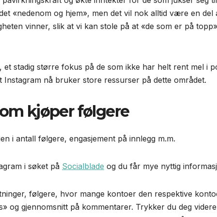
åvirkningskraft og økte inntekter for de som jukser seg til
 «nedenom og hjem», men det vil nok alltid være en del 
igheten vinner, slik at vi kan stole på at «de som er på topp»
, et stadig større fokus på de som ikke har helt rent mel i 
t Instagram nå bruker store ressurser på dette området.
som kjøper følgere
gen i antall følgere, engasjement på innlegg m.m.
tagram i søket på
Socialblade
og du får mye nyttig informas
astninger, følgere, hvor mange kontoer den respektive kont
kes» og gjennomsnitt på kommentarer. Trykker du deg videre