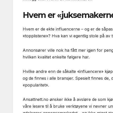
Hvem er «juksemakerne»
Hvem er de ekte influencerne – og er de såpass
«topplistene»? Hva kan vi egentlig stole på av 
Annonsører ville nok ha fått mer igjen for peng
hvilken kvalitet enkelte følgere har.
Hvilke andre enn de såkalte «influencere» kjøpe
og de finnes i alle bransjer. Spesielt finnes d
«popularitet».
Ansattnett.no ønsker ikke å avsløre de som kjø
våre lesere til å bruke verktøyene vi nevner un