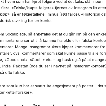
skt hvem som har kjøpt følgere ved at det f.eks. står noen
lere. «Falske/kjøpte følgere» fjernes av Instagram litt etter 
jøp», så er følgertallene i minus (rød farge). «Historical da
torisk utvikling for en konto.
nom Socialblade, så anbefales det at du går inn på den enkel
mentarene ser ut til å komme fra ekte eller falske kontoe
mentarer. Mange Instagrambrukere kjøper kommentarer fra
ntarer, dvs. kommentarer som skal kunne passe til alle for
, «Good shot», «Cool » etc. – og husk også på at mange 
 India, Pakistan (noe du ser i navnet på Instagramkontoen
å ofte falske.
e som kun har et svært lite engasjement på poster – det s
ker «etterforsker».