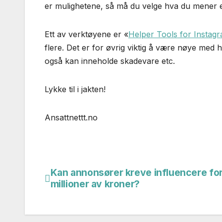
er mulighetene, så må du velge hva du mener er 
Ett av verktøyene er «
Helper Tools for Instag
flere. Det er for øvrig viktig å være nøye med h
også kan inneholde skadevare etc.
Lykke til i jakten!
Ansattnettt.no
Kan annonsører kreve influencere fo
Innleggsnavigasjon
millioner av kroner?