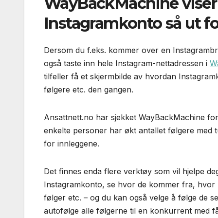
WayBackMachine viser 
Instagramkonto så ut for
Dersom du f.eks. kommer over en Instagrambruke
også taste inn hele Instagram-nettadressen i
W
tilfeller få et skjermbilde av hvordan Instagramk
følgere etc. den gangen.
Ansattnett.no har sjekket WayBackMachine for e
enkelte personer har økt antallet følgere med
for innleggene.
Det finnes enda flere verktøy som vil hjelpe deg 
Instagramkonto, se hvor de kommer fra, hvor m
følger etc. – og du kan også velge å følge de s
autofølge alle følgerne til en konkurrent med 