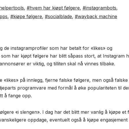
helpertools
,
#hvem har kjøpt følgere
,
#instagrambots
,
opps
,
#kjøpe følgere
,
#socialblade
,
#wayback machine
og de instagramprofiler som har betalt for «likes» og
m har kjøpt følgere har blitt såpass stort, at Instagram 
onsører er viktig, og tilliten skal nå vinnes tilbake.
ke «likes» på innlegg, fjerne falske følgere, men også falske
djeparts programvare med formål å øke populariteten til de
ett å fange opp.
gere «i slengen». I dag har det blitt mer vanlig å kjøpe et 
t vanskeligere oppdage, eventuelt også å kjøpe engasjement