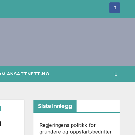
OM ANSATTNETT.NO
Siste Innlegg
m
Regjeringens politikk for
gründere og oppstartsbedrifter