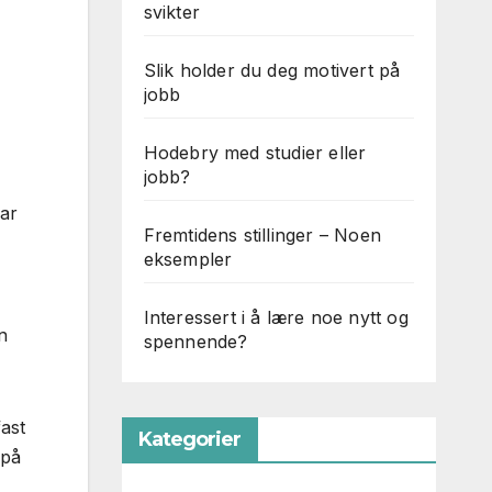
svikter
Slik holder du deg motivert på
jobb
Hodebry med studier eller
jobb?
har
Fremtidens stillinger – Noen
eksempler
Interessert i å lære noe nytt og
n
spennende?
fast
Kategorier
 på