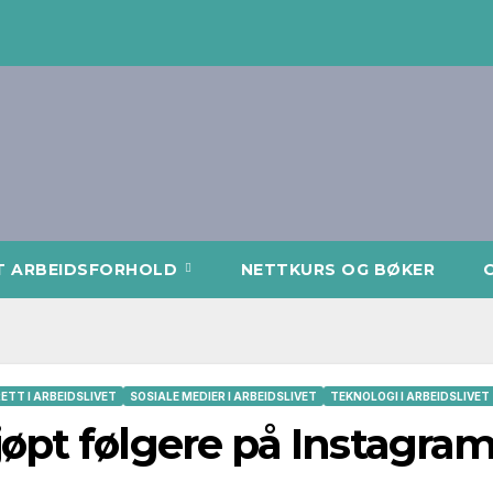
T ARBEIDSFORHOLD
NETTKURS OG BØKER
RETT I ARBEIDSLIVET
SOSIALE MEDIER I ARBEIDSLIVET
TEKNOLOGI I ARBEIDSLIVET
øpt følgere på Instagra