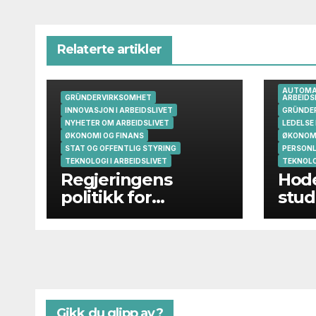
Relaterte artikler
AUTOMAT
GRÜNDERVIRKSOMHET
ARBEIDS
INNOVASJON I ARBEIDSLIVET
GRÜNDE
NYHETER OM ARBEIDSLIVET
LEDELSE 
ØKONOMI OG FINANS
ØKONOMI
STAT OG OFFENTLIG STYRING
PERSONLI
TEKNOLOGI I ARBEIDSLIVET
TEKNOLO
Regjeringens
Hod
politikk for
stud
gründere og
oppstartsbedrifter
svikter
Gikk du glipp av?