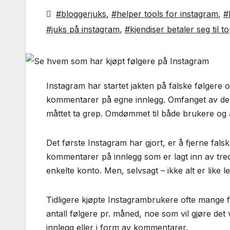
#bloggerjuks
,
#helper tools for instagram
,
#
#juks på instagram
,
#kjendiser betaler seg til t
Instagram har startet jakten på falske følgere 
kommentarer på egne innlegg. Omfanget av de so
måttet ta grep. Omdømmet til både brukere og ann
Det første Instagram har gjort, er å fjerne fals
kommentarer på innlegg som er lagt inn av tre
enkelte konto. Men, selvsagt – ikke alt er like l
Tidligere kjøpte Instagrambrukere ofte mange føl
antall følgere pr. måned, noe som vil gjøre de
innlegg eller i form av kommentarer.