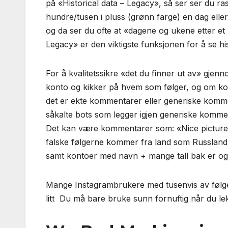
på «Historical data – Legacy», så ser ser du ra
hundre/tusen i pluss (grønn farge) en dag eller f
og da ser du ofte at «dagene og ukene etter et k
Legacy» er den viktigste funksjonen for å se his
For å kvalitetssikre «det du finner ut av» gjen
konto og kikker på hvem som følger, og om kom
det er ekte kommentarer eller generiske kom
såkalte bots som legger igjen generiske komme
Det kan være kommentarer som: «Nice picture»
falske følgerne kommer fra land som Russland,
samt kontoer med navn + mange tall bak er ogs
Mange Instagrambrukere med tusenvis av følger
litt Du må bare bruke sunn fornuftig når du le