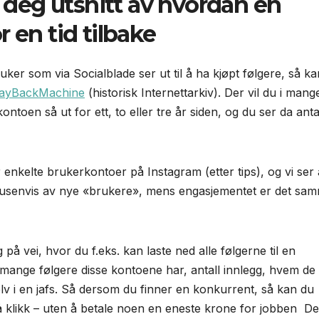
deg utsnitt av hvordan en
 en tid tilbake
r som via Socialblade ser ut til å ha kjøpt følgere, så ka
ayBackMachine
(historisk Internettarkiv). Der vil du i mang
ontoen så ut for ett, to eller tre år siden, og du ser da anta
nkelte brukerkontoer på Instagram (etter tips), og vi ser 
 tusenvis av nye «brukere», mens engasjementet er det sa
på vei, hvor du f.eks. kan laste ned alle følgerne til en
ange følgere disse kontoene har, antall innlegg, hvem de
elv i en jafs. Så dersom du finner en konkurrent, så kan du
få klikk – uten å betale noen en eneste krone for jobben De