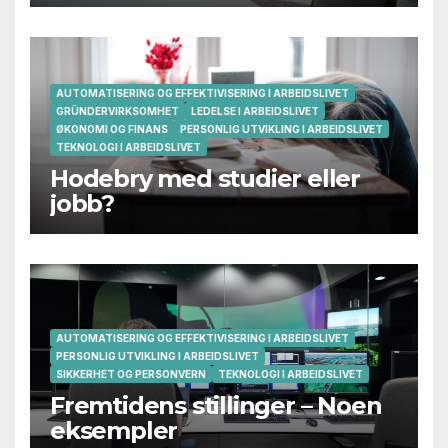
AUTOMATISERING OG EFFEKTIVISERING I ARBEIDSLIVET
GRÜNDERVIRKSOMHET
LEDELSE I ARBEIDSLIVET
ØKONOMI OG FINANS
PERSONLIG UTVIKLING I ARBEIDSLIVET
TEKNOLOGI I ARBEIDSLIVET
Hodebry med studier eller
jobb?
AUTOMATISERING OG EFFEKTIVISERING I ARBEIDSLIVET
PERSONLIG UTVIKLING I ARBEIDSLIVET
SIKKERHET OG PERSONVERN
TEKNOLOGI I ARBEIDSLIVET
Fremtidens stillinger – Noen
eksempler