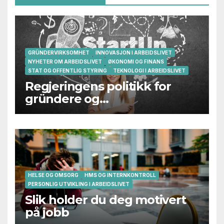
GRÜNDERVIRKSOMHET
INNOVASJON I ARBEIDSLIVET
NYHETER OM ARBEIDSLIVET
ØKONOMI OG FINANS
STAT OG OFFENTLIG STYRING
TEKNOLOGI I ARBEIDSLIVET
Regjeringens politikk for
gründere og
oppstartsbedrifter svikter
HELSE OG OMSORG
HMS OG INTERNKONTROLL
PERSONLIG UTVIKLING I ARBEIDSLIVET
Slik holder du deg motivert
på jobb